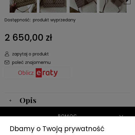
Dostępność:
produkt wyprzedany
2 650,00 zł
zapytaj o produkt
poleć znajomemu
Opis
POMOC
Dbamy o Twoją prywatność