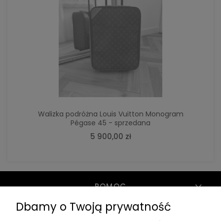
Walizka podróżna Louis Vuitton Monogram
Pégase 45 - sprzedana
5 900,00 zł
POMOC
Dbamy o Twoją prywatność