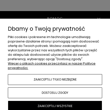
POMOC
Dbamy o Twoją prywatność
MOJE KONTO
Pliki cookies i pokrewne im technologie umożliwiają
poprawne działanie strony i pomagają nam dostosować
ofertę do Twoich potrzeb. Możesz zaakceptować
wykorzystanie przez nas wszystkich tych plików i przejść
PŁATNOŚCI I DOSTAWA
do sklepu lub dostosować użycie plików do swoich
preferencji, wybierając opcję "Dostosuj zgody".
Więcej o plikach cookies przeczytasz w naszej Polityce
prywatności.
INFORMACJE
ZAAKCEPTUJ TYLKO NIEZBĘDNE
O TOREBKI VINTAGE
DOSTOSUJ ZGODY
ZAAKCEPTUJ WSZYSTKIE